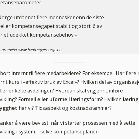
petansebarometer
 Norge utdannet flere mennesker enn de siste
vel er kompetansegapet stabilt og stort. 6 av
har et udekket kompetansebehov.»
arometer www.hvatrengernorge.no
bort internt til flere medarbeidere? For eksempel: Har fler
ernt kurs i «effektiv bruk av Excel»? Hvilken del av organisas
 eller enkelte avdelinger? Hvordan skal vi gjennomføre
ikling?
Formell eller uformell læringsform
? Hvilken
læring
rygghet
har vi? Tidsaspekt og kostnadsrammer?
tanker å være bevisst, når vi starter prosessen med å sette
ikling i system – selve kompetanseplanen.