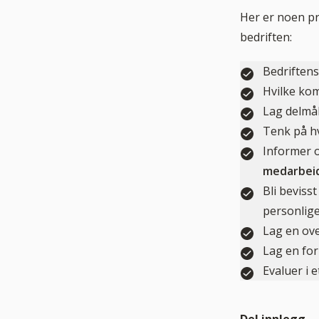
Her er noen pr
bedriften:
Bedriftens
Hvilke kom
Lag delmål
Tenk på h
Informer o
medarbei
Bli bevis
personlig
Lag en ove
Lag en for
Evaluer i 