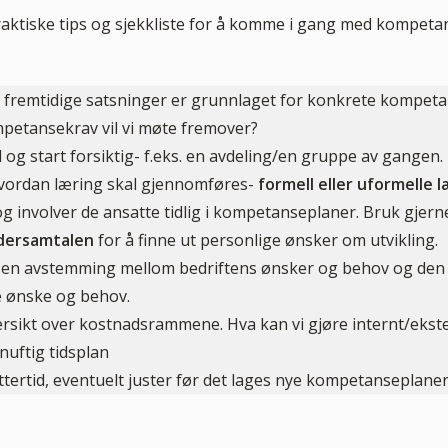
aktiske tips og sjekkliste for å komme i gang med kompeta
 fremtidige satsninger er grunnlaget for konkrete kompeta
petansekrav vil vi møte fremover?
 og start forsiktig- f.eks. en avdeling/en gruppe av gangen.
vordan læring skal gjennomføres-
formell eller uformelle 
g involver de ansatte tidlig i kompetanseplaner. Bruk gjern
dersamtalen
for å finne ut personlige ønsker om utvikling.
st en avstemming mellom bedriftens ønsker og behov og den
e ønske og behov.
rsikt over kostnadsrammene. Hva kan vi gjøre internt/ekst
nuftig tidsplan
ettertid, eventuelt juster før det lages nye kompetanseplaner