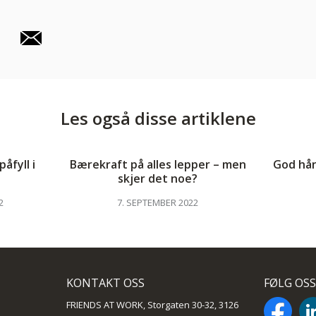
Les også disse artiklene
åfyll i
Bærekraft på alles lepper – men
God hån
skjer det noe?
2
7. SEPTEMBER 2022
KONTAKT OSS
FØLG OSS
FRIENDS AT WORK, Storgaten 30-32, 3126