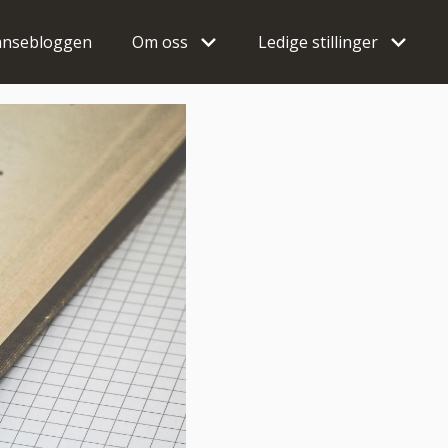
nsebloggen
Om oss
Ledige stillinger