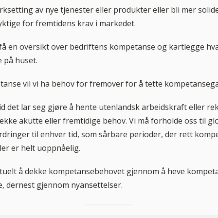
ksetting av nye tjenester eller produkter eller bli mer solid
tige for fremtidens krav i markedet.
å få en oversikt over bedriftens kompetanse og kartlegge hva 
 på huset.
anse vil vi ha behov for fremover for å tette kompetanseg
tid det lar seg gjøre å hente utenlandsk arbeidskraft eller re
ekke akutte eller fremtidige behov. Vi må forholde oss til g
rdringer til enhver tid, som sårbare perioder, der rett komp
eller er helt uoppnåelig.
ktuelt å dekke kompetansebehovet gjennom å heve kompeta
, dernest gjennom nyansettelser.