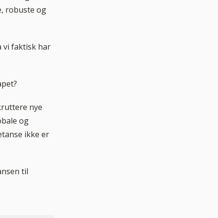
e, robuste og
vi faktisk har
apet?
kruttere nye
lobale og
etanse ikke er
nsen til