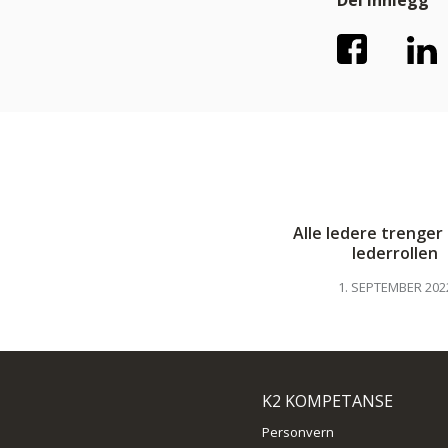
Del
innlegg
Alle ledere trenger p
lederrollen
1. SEPTEMBER 202
K2 KOMPETANSE
Personvern