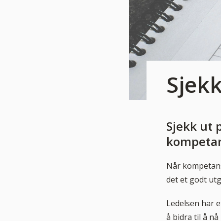
Sjekk
Sjekk ut 
kompetans
Når kompetanseu
det et godt ut
Ledelsen har et
å bidra til å 