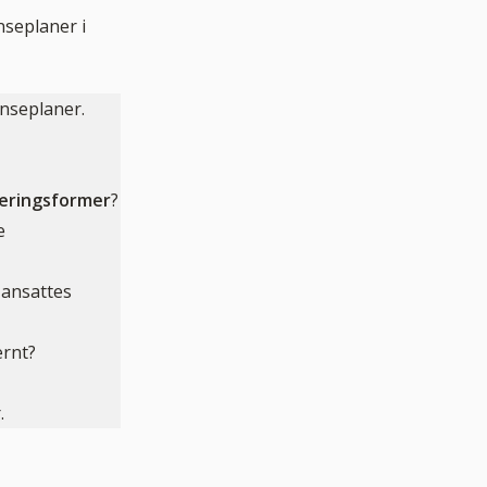
nseplaner i
nseplaner.
læringsformer
?
e
 ansattes
ernt?
.