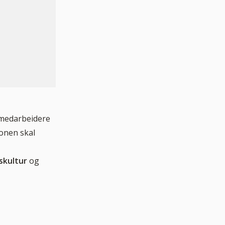
e medarbeidere
jonen skal
skultur
og