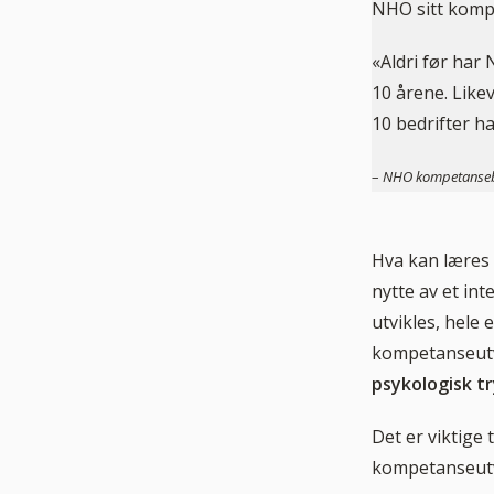
NHO sitt kom
«Aldri før har
10 årene. Like
10 bedrifter 
–
NHO kompetanseb
Hva kan læres 
nytte av et int
utvikles, hele
kompetanseutv
psykologisk t
Det er viktige 
kompetanseutv