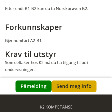
Etter endt B1-B2 kan du ta Norskprøven B2.
Forkunnskaper
Gjennomført A2-B1.
Krav til utstyr
Som deltaker hos K2 må du ha tilgang til pc i
undervisningen.
Påmelding
Send meg info
K2 KOMPETANSE