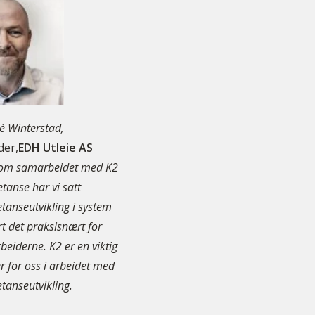
è Winterstad,
der,
EDH Utleie AS
om samarbeidet med K2
anse har vi satt
anseutvikling i system
rt det praksisnært for
eiderne. K2 er en viktig
r for oss i arbeidet med
anseutvikling.