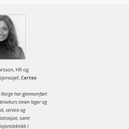
rsson, HR og
sjonssjef,
Certex
 Norge har gjennomført
gbrevkurs innen lager og
kk, service og
strasjon, samt
sjonsteknikk i