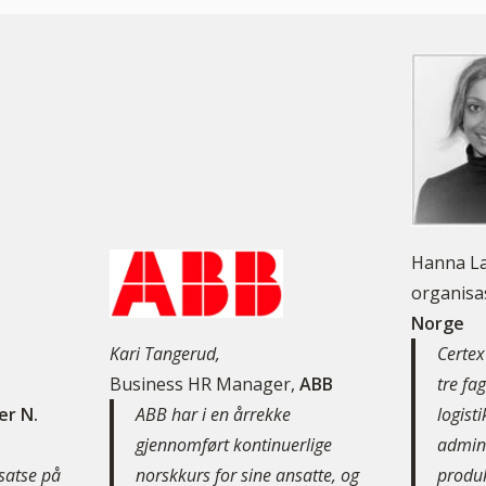
Hanna La
organisa
Norge
Kari Tangerud,
Certex
Business HR Manager,
ABB
tre fa
er N.
ABB har i en årrekke
logisti
gjennomført kontinuerlige
admini
 satse på
norskkurs for sine ansatte, og
produk