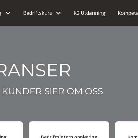
g
Bedriftskurs
K2 Utdanning
Kompeta
RANSER
E KUNDER SIER OM OSS
ing
Bedriftsintern opplæring
Kom