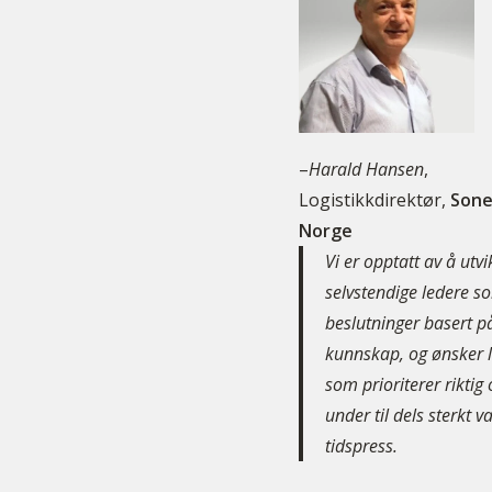
–
Harald Hansen
,
Logistikkdirektør,
Sone
Norge
Vi er opptatt av å utvi
selvstendige ledere s
beslutninger basert p
kunnskap, og ønsker 
som prioriterer riktig
under til dels sterkt v
tidspress.