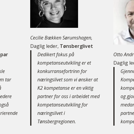
Cecilie Bækken Sørumshagen,
Daglig leder,
Tønsberglivet
par
Dedikert fokus på
Otto Andr
kompetanseutvikling er et
Daglig le
kle
konkurransefortrinn for
Gjenn
om tar
næringslivet som vi ønsker at
Kompet
å
K2 kompetanse er en viktig
kompet
ledere
partner for oss i arbeidet med
og gjo
 også
kompetanseutvikling for
medarb
arierende
næringslivet i
partne
Tønsbergregionen.
kompet