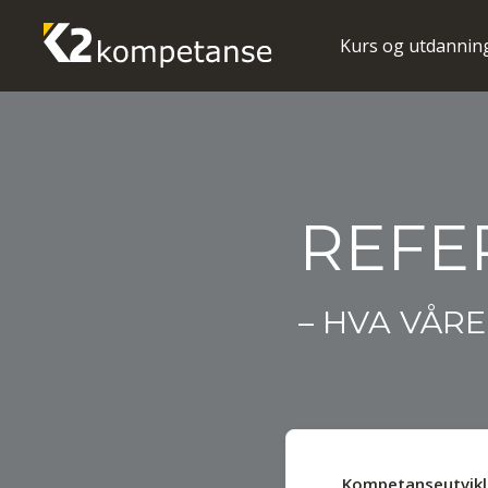
Kurs og utdannin
REFE
– HVA VÅR
Kompetanseutvikl