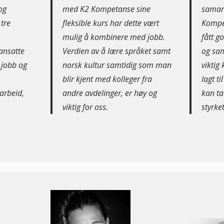
og
med K2 Kompetanse sine
samar
tre
fleksible kurs har dette vært
Kompe
mulig å kombinere med jobb.
fått g
ansatte
Verdien av å lære språket samt
og sam
 jobb og
norsk kultur samtidig som man
viktig
blir kjent med kolleger fra
lagt ti
rbeid,
andre avdelinger, er høy og
kan ta
viktig for oss.
styrket