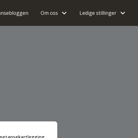
nsebloggen
Om oss
Ledige stillinger
petansekartlegging