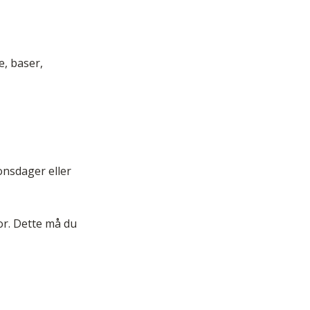
e, baser,
onsdager eller
or. Dette må du