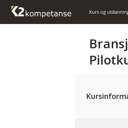
Kurs og utdannin
Bransj
Pilotk
Kursinform