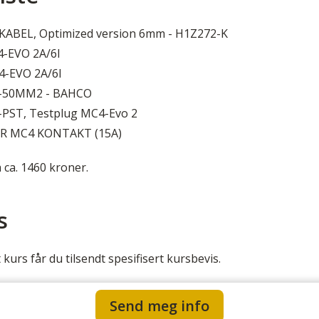
ABEL, Optimized version 6mm - H1Z272-K
4-EVO 2A/6I
4-EVO 2A/6I
5-50MM2 - BAHCO
-PST, Testplug MC4-Evo 2
R MC4 KONTAKT (15A)
 ca. 1460 kroner.
s
kurs får du tilsendt spesifisert kursbevis.
Send meg info