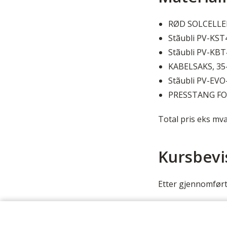
RØD SOLCELLEK
Stãubli PV-KST
Stãubli PV-KBT
KABELSAKS, 3
Stãubli PV-EVO
PRESSTANG FO
Total pris eks mva
Kursbevi
Etter gjennomført 