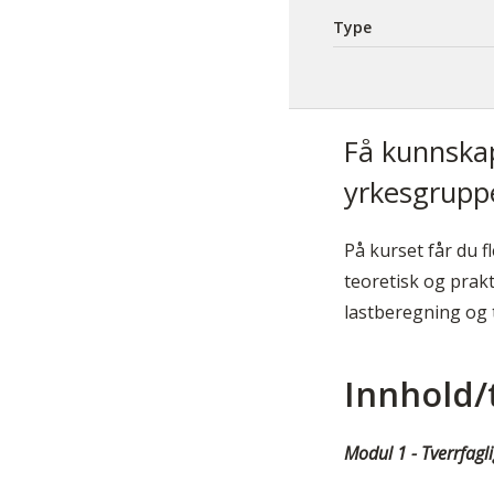
Type
Få kunnskap
yrkesgruppe
På kurset får du f
teoretisk og prak
lastberegning og 
Innhold
Modul 1 - Tverrfag