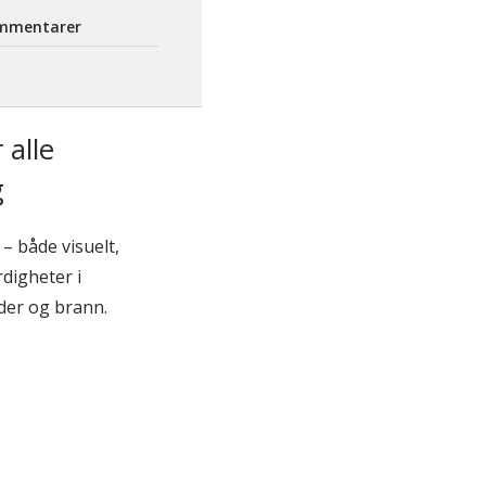
mmentarer
 alle
g
– både visuelt,
digheter i
ader og brann.