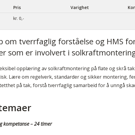
Pris
Varighet
Ko
kr. 0,-
 om tverrfaglig forståelse og HMS for
r som er involvert i solkraftmonterin
leksibel opplæring av solkraftmontering på flate og skrå tak 
tisk. Lære om regelverk, standarder og sikker montering, fer
tetthet på tak, forstå tverrfaglig samarbeid for å unngå sk
/temaer
lig kompetanse – 24 timer