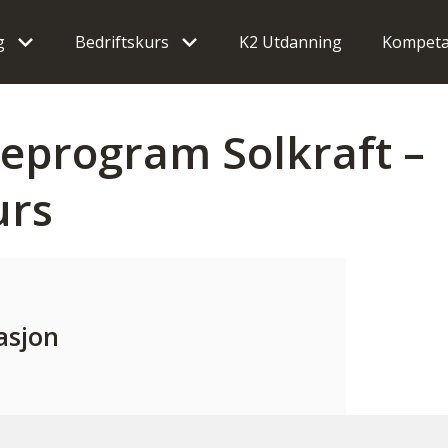
g
Bedriftskurs
K2 Utdanning
Kompeta
eprogram Solkraft –
urs
asjon