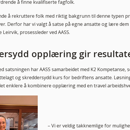
rende å finne kvalifiserte fagfolk.
nde å rekruttere folk med riktig bakgrunn til denne typen p
r. Derfor har vi valgt å satse på egne ansatte og lære dem 
e Leirvik, prosessleder ved AASS.
rsydd opplæring gir resultat
med satsningen har AASS samarbeidet med K2 Kompetanse, 
rettelagt og skreddersydd kurs for bedriftens ansatte. Løsning
et enklere å kombinere opplæring med en travel arbeidshv
– Vi er veldig takknemlige for mulighet