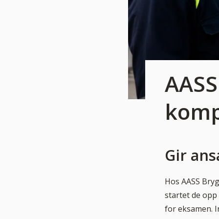
AASS 
komp
Gir ans
Hos AASS Brygg
startet de opp
for eksamen. In