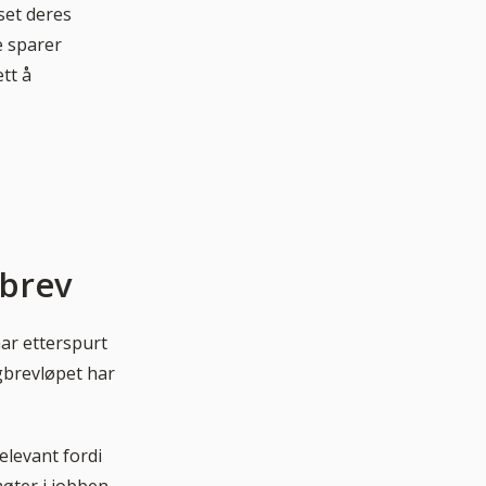
set deres
e sparer
ett å
gbrev
ar etterspurt
gbrevløpet har
elevant fordi