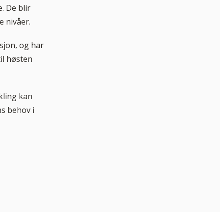
. De blir
e nivåer.
sjon, og har
il høsten
kling kan
ns behov i