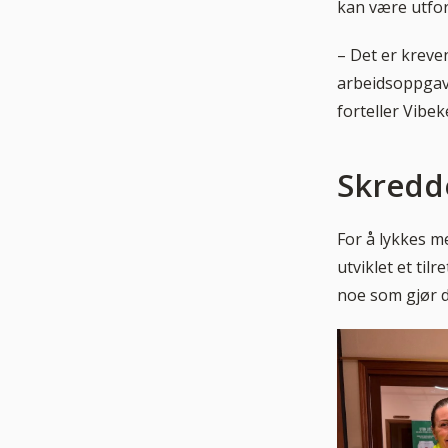
kan være utford
– Det er kreve
arbeidsoppgave
forteller Vibek
Skredde
For å lykkes 
utviklet et til
noe som gjør d