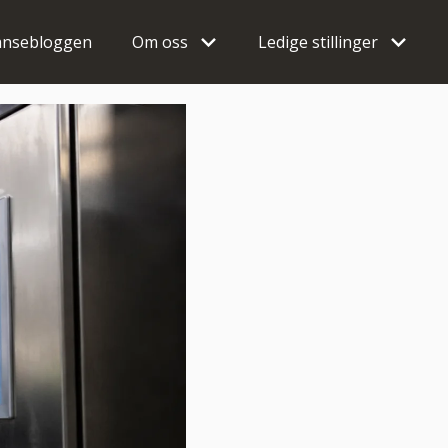
nsebloggen
Om oss
Ledige stillinger