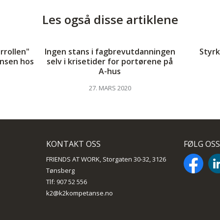
Les også disse artiklene
errollen"
Ingen stans i fagbrevutdanningen
Styrk
nsen hos
selv i krisetider for portørene på
A-hus
27. MARS 2020
KONTAKT OSS
FØLG OSS
FRIENDS AT WORK, Storgaten 30-32, 3126
Tønsberg
Tlf: 907 52 556
k2@k2kompetanse.no