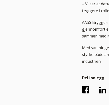
– Vi ser at det
tryggere i roll
AASS Bryggeri 
gjennomført en
sammen med K
Med satsninge
styrke både an
industrien.
Del
innlegg