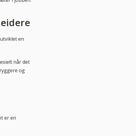
øter i jobben.
eidere
utviklet en
sielt når det
 tryggere og
t er en