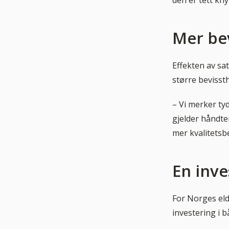
den er tett kn
Mer be
Effekten av sa
større bevisst
– Vi merker ty
gjelder håndter
mer kvalitetsbev
En inve
For Norges eld
investering i 