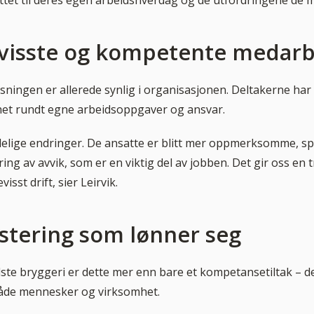
yttet til deres egen arbeidshverdag og de utfordringene de m
visste og kompetente medarb
tsningen er allerede synlig i organisasjonen. Deltakerne har 
het rundt egne arbeidsoppgaver og ansvar.
delige endringer. De ansatte er blitt mer oppmerksomme, spe
ing av avvik, som er en viktig del av jobben. Det gir oss en
isst drift, sier Leirvik.
stering som lønner seg
ste bryggeri er dette mer enn bare et kompetansetiltak – de
både mennesker og virksomhet.