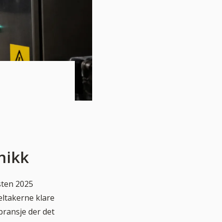
nikk
sten 2025
eltakerne klare
 bransje der det