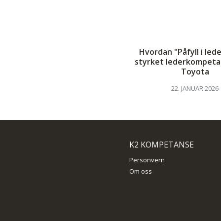
Hvordan "Påfyll i led
styrket lederkompeta
Toyota
22. JANUAR 2026
K2 KOMPETANSE
Personvern
Om oss