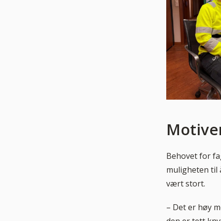
Motive
Behovet for fa
muligheten til
vært stort.
– Det er høy m