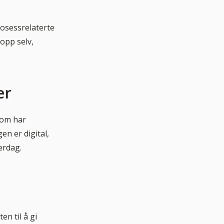
rosessrelaterte
opp selv,
er
som har
en er digital,
erdag.
en til å gi